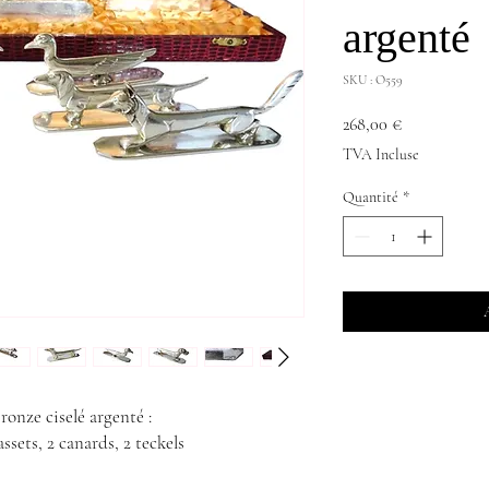
argenté
SKU : O559
Prix
268,00 €
TVA Incluse
Quantité
*
ronze ciselé argenté :
bassets, 2 canards, 2 teckels