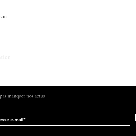
5 cm
Contact
ation
Tél : 06 68 24 72 36
florencedelatour@yahoo.fr
e pas manquer nos actus