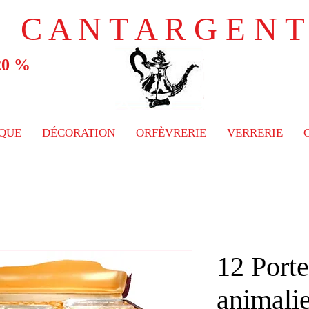
C A N T A R G E N T
 20 %
QUE
DÉCORATION
ORFÈVRERIE
VERRERIE
C
12 Port
animalie