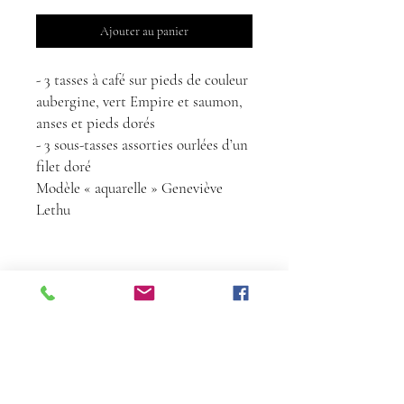
Ajouter au panier
- 3 tasses à café sur pieds de couleur
aubergine, vert Empire et saumon,
anses et pieds dorés
- 3 sous-tasses assorties ourlées d’un
filet doré
Modèle « aquarelle » Geneviève
Lethu
Contact
Tél :
06 68 24 72
36
florencedelatour@yahoo.fr