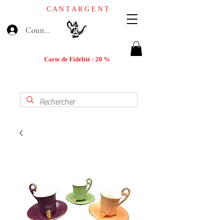
C A N T A R G E N T
Connexion
Carte de Fidélité - 20 %