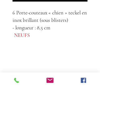
6 Porte-couteaux « chien » teckel en
inox brillant (sous blisters)
- longueur : 8,5 cm
NEUFS
Contact
Tél :
06 68 24 72
36
florencedelatour@yahoo.fr
À propos
​Inscrivez-vous pour ne pas manquer nos
actus