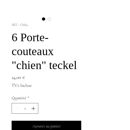
SKU : O584
6 Porte-
couteaux
"chien" teckel
Prix
24,00 €
TVA Incluse
Quantité
*
Ajouter au panier