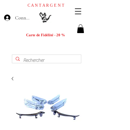
C A N T A R G E N T
Connexion
Carte de Fidélité - 20 %