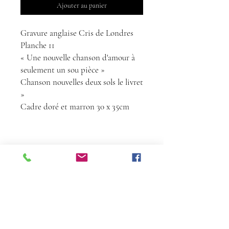
Ajouter au panier
Gravure anglaise Cris de Londres
Planche 11
« Une nouvelle chanson d'amour à
seulement un sou pièce »
Chanson nouvelles deux sols le livret
»
Cadre doré et marron 30 x 35cm
Contact
Tél :
06 68 24 72
36
florencedelatour@yahoo.fr
À propos