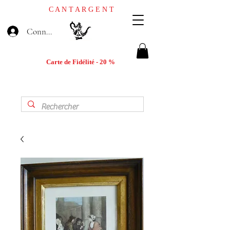
C A N T A R G E N T
Connexion
Carte de Fidélité - 20 %