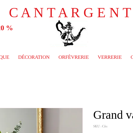
C A N T A R G E N T
 20 %
QUE
DÉCORATION
ORFÈVRERIE
VERRERIE
C
Grand va
SKU : C61