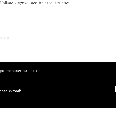
 Holland » 1972/8 incrusté dans la faïence
Contact
ation
Tél : 06 68 24 72 36
florencedelatour@yahoo.fr
e pas manquer nos actus