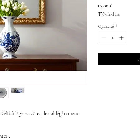
Prix
63,00 €
TVA Incluse
Quantité
*
elft à légères côtes, le col légèrement
tes :