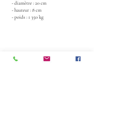
- diamètre : 20 cm
- hauteur : 8 cm
- poids : 1 350 kg
Contact
Tél :
06 68 24 72
36
florencedelatour@yahoo.fr
À propos
​Inscrivez-vous pour ne pas manquer nos
actus
S'inscrire