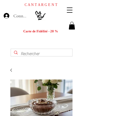
C A N T A R G E N T
Connexion
Carte de Fidélité - 20 %