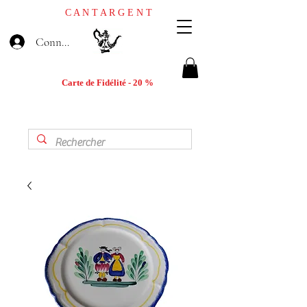
C A N T A R G E N T
Connexion
Carte de Fidélité - 20 %