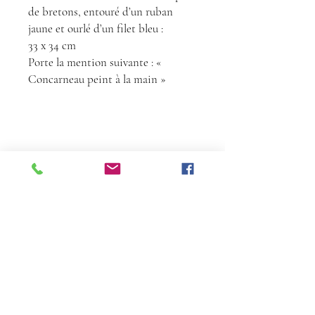
de bretons, entouré d’un ruban
jaune et ourlé d’un filet bleu :
33 x 34 cm
Porte la mention suivante : «
Concarneau peint à la main »
Contact
Tél :
06 68 24 72
36
florencedelatour@yahoo.fr
À propos
​Inscrivez-vous pour ne pas manquer nos
actus