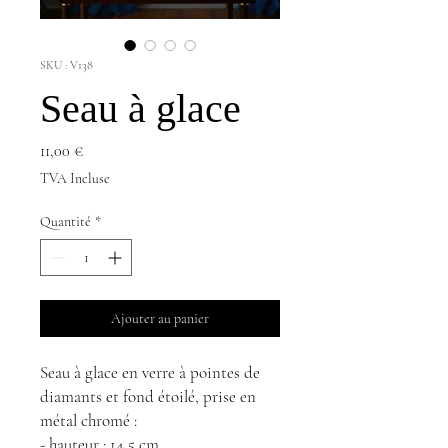
SKU : V138
Seau à glace
Prix
11,00 €
TVA Incluse
Quantité
*
Ajouter au panier
Seau à glace en verre à pointes de
diamants et fond étoilé, prise en
métal
chromé :
- hauteur : 14,5 cm