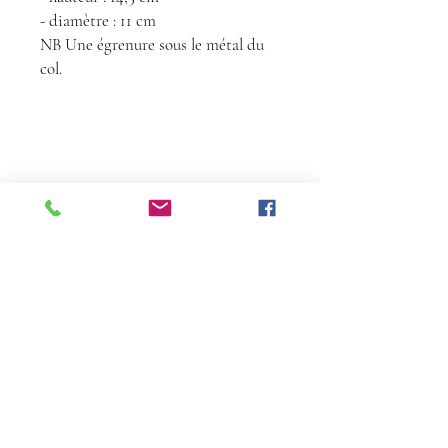
- diamètre : 11 cm
NB Une égrenure sous le métal du
col.
Contact
Tél :
06 68 24 72
36
florencedelatour@yahoo.fr
À propos
​Inscrivez-vous pour ne pas manquer nos
actus
S'inscrire