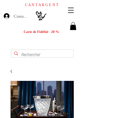
C A N T A R G E N T
Connexion
Carte de Fidélité - 20 %